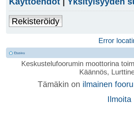
Käyttöehdot
|
Yksityisyyden s
Rekisteröidy
Error locati
Etusivu
Keskustelufoorumin moottorina toim
Käännös, Lurttin
Tämäkin on
ilmainen foor
Ilmoita