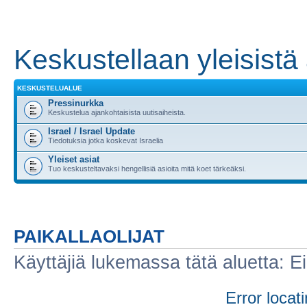
Keskustellaan yleisistä 
KESKUSTELUALUE
Pressinurkka
Keskustelua ajankohtaisista uutisaiheista.
Israel / Israel Update
Tiedotuksia jotka koskevat Israelia
Yleiset asiat
Tuo keskusteltavaksi hengellisiä asioita mitä koet tärkeäksi.
PAIKALLAOLIJAT
Käyttäjiä lukemassa tätä aluetta: Ei r
Error locati