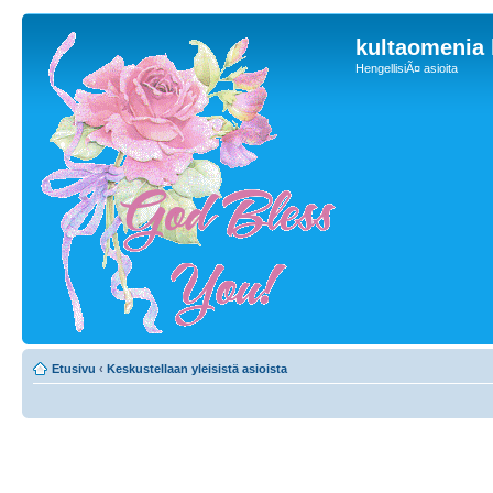
kultaomenia
HengellisiÃ¤ asioita
Etusivu
‹
Keskustellaan yleisistä asioista