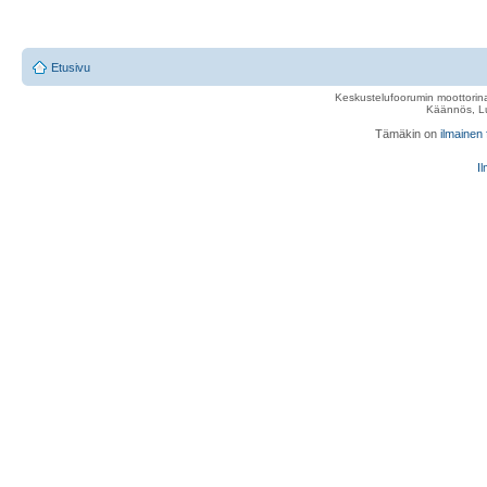
Etusivu
Keskustelufoorumin moottorina
Käännös, Lu
Tämäkin on
ilmainen
Il