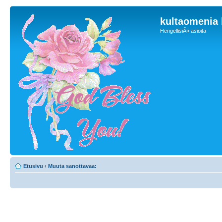
kultaomenia
HengellisiÃ¤ asioita
Etusivu
‹
Muuta sanottavaa: