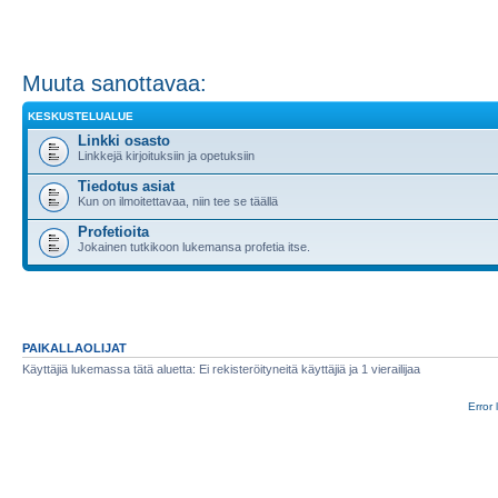
Muuta sanottavaa:
KESKUSTELUALUE
Linkki osasto
Linkkejä kirjoituksiin ja opetuksiin
Tiedotus asiat
Kun on ilmoitettavaa, niin tee se täällä
Profetioita
Jokainen tutkikoon lukemansa profetia itse.
PAIKALLAOLIJAT
Käyttäjiä lukemassa tätä aluetta: Ei rekisteröityneitä käyttäjiä ja 1 vierailijaa
Error 